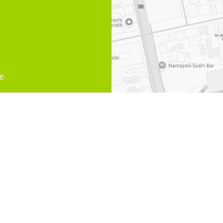
e
hanwaeltin Familienrecht Versorgungsausgleich
,
Rechtsanwae
lienrecht Ehegattenunterhalt
,
Medizinrecht Muelheim an der
Ruhr
rtner Rechtsanwälte und Notare | Design und Webservice by
bense.com
|
Impr