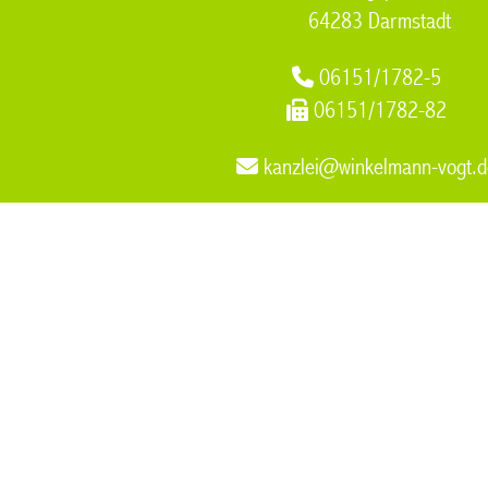
64283 Darmstadt
06151/1782-5
06151/1782-82
kanzlei@winkelmann-vogt.d
Rechtsanwalt Familienrecht Sorgerecht
,
Wirtschaftsrecht
,
Fac
leitende Angestellte Muelheim an der Ruhr
,
Rechtsanwalt Fami
Muelheim an der Ruhr
,
Arbeitsrecht Aerzte Muelheim an der 
Dr. Winkelmann Dr. Vogt & Pa