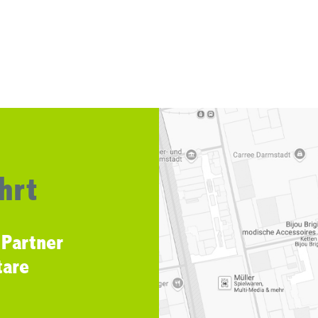
hrt
 Partner
tare