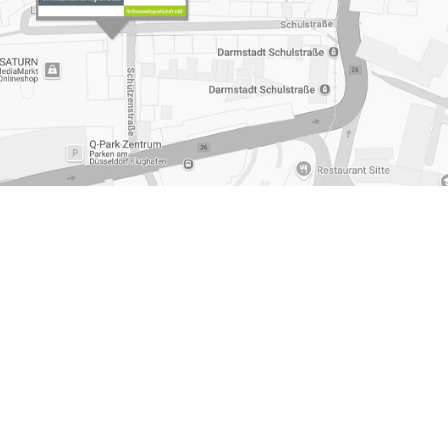
ltin Familienrecht Muelheim an der Ruhr
,
Arbeitsrecht
 Ruhr
,
Bussgeld Muelheim an der Ruhr
,
Rechtsanwalt
essum
|
Datenschutzerklärung