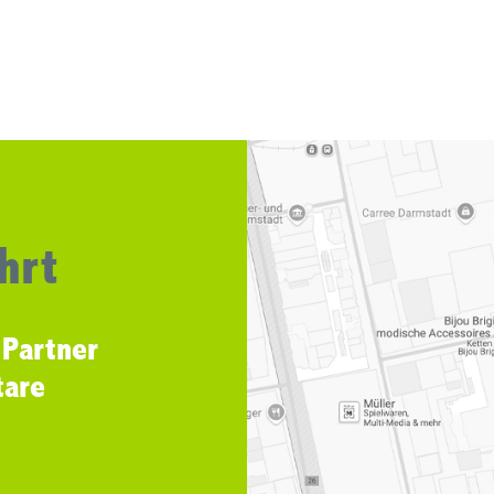
hrt
 Partner
tare